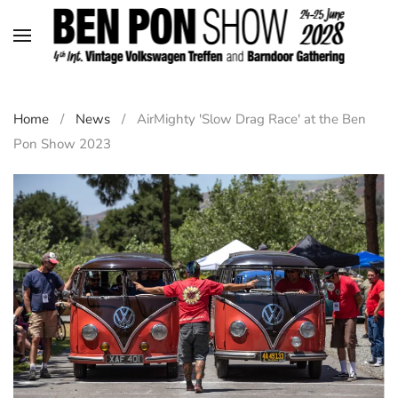
Skip to main content
Home
News
AirMighty 'Slow Drag Race' at the Ben
Pon Show 2023